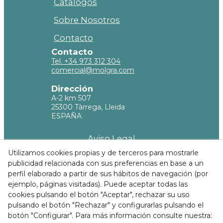
Catálogos
Sobre Nosotros
Contacto
Contacto
Tel. +34 973 312 304
comercial@molgra.com
Dirección
A-2 km 507
25300 Tàrrega, Lleida
ESPAÑA
Aviso Legal
Utilizamos cookies propias y de terceros para mostrarle
Política de privacidad
publicidad relacionada con sus preferencias en base a un
Política de Cookies
perfil elaborado a partir de sus hábitos de navegación (por
ejemplo, páginas visitadas). Puede aceptar todas las
Condiciones de compra
cookies pulsando el botón "Aceptar", rechazar su uso
pulsando el botón "Rechazar" y configurarlas pulsando el
Canal ético
botón "Configurar". Para más información consulte nuestra: