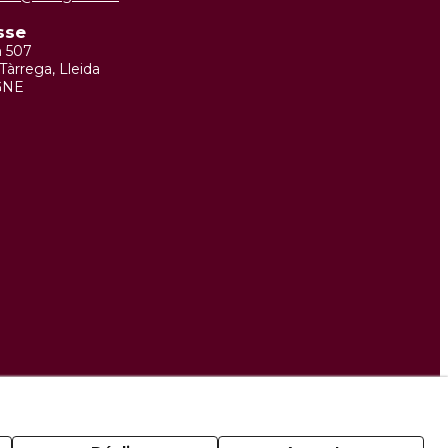
sse
m 507
Tàrrega, Lleida
GNE