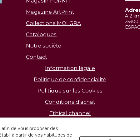
Magasin FORNIT
Adre
Magazine ArtPrint
A-2 k
25300 
Collections MOLGRA
ESPA
Catalogues
Notre sociéte
Contact
Information légale
Politique de confidencialité
Politique sur les Cookies
Conditions d'achat
Ethical channel
s afin de vous proposer des
Découvrez nos installations
établi à partir de vos habitudes de