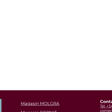
Cont
Magasin MOLGRA
Tél. +
comer