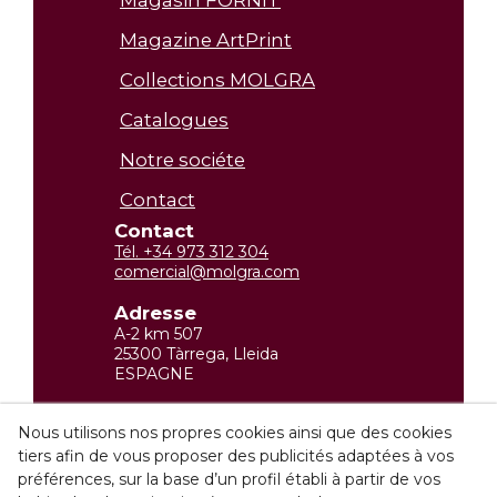
Magazine ArtPrint
Collections MOLGRA
Catalogues
Notre sociéte
Contact
Contact
Tél. +34 973 312 304
comercial@molgra.com
Adresse
A-2 km 507
25300 Tàrrega, Lleida
ESPAGNE
Information légale
Nous utilisons nos propres cookies ainsi que des cookies
tiers afin de vous proposer des publicités adaptées à vos
Politique de confidencialité
préférences, sur la base d’un profil établi à partir de vos