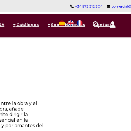
+34 973 312 304
comercial
RA
Catálogos
Sobre Nosotros
Contacto
tre la obra y el
bra, añade
e dirigir la
encial en la
s y por amantes del