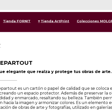
Tienda FORNIT
Tienda ArtPrint
Colecciones MOLG
T
SEPARTOUT
ue elegante que realza y protege tus obras de arte.
_________
epartout es un cartón o papel de calidad que se coloca en
creando un espacio protector. Además de preservar la o
idad y enmarcado, resaltando su belleza. También permit
n hacia la imagen y armonizar colores. Es un elemento es
ción de obras de arte y fotografías, utilizado en galería