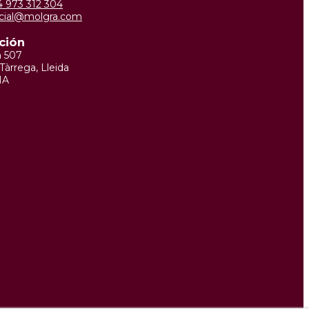
34 973 312 304
cial@molgra.com
ción
m 507
Tàrrega, Lleida
ÑA