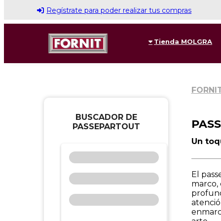
Regístrate para poder realizar tus compras
Tienda MOLGRA
FORNI
BUSCADOR DE
PAS
PASSEPARTOUT
Un toq
_______
El pass
marco, 
profund
atenció
enmarca