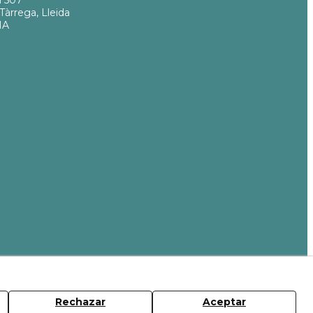
m 507
Tàrrega, Lleida
ÑA
Rechazar
Aceptar