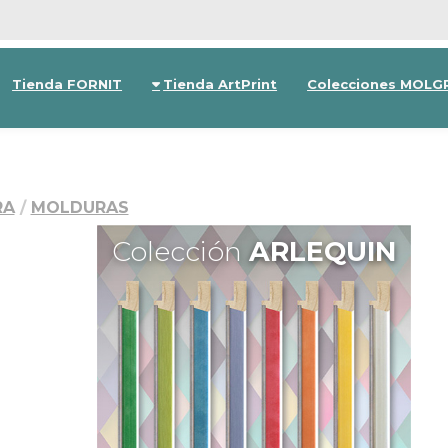
Tienda FORNIT
Tienda ArtPrint
Colecciones MOLG
RA
MOLDURAS
Colección
ARLEQUIN