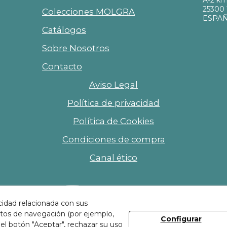
A-2 k
25300 
Colecciones MOLGRA
ESPA
Catálogos
Sobre Nosotros
Contacto
Aviso Legal
Política de privacidad
Política de Cookies
Condiciones de compra
Canal ético
Descubre nuestras
instalaciones
cidad relacionada con sus
bitos de navegación (por ejemplo,
Configurar
el botón "Aceptar", rechazar su uso