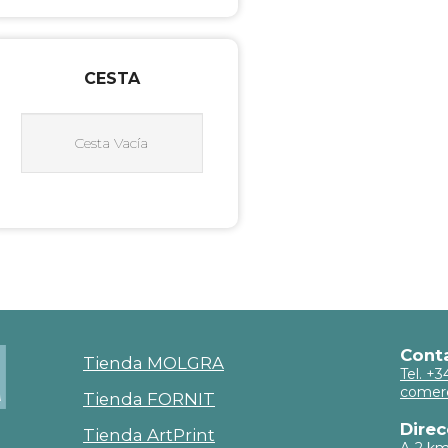
CESTA
Cesta Vacía
Cont
Tienda MOLGRA
Tel. +
comer
Tienda FORNIT
Direc
Tienda ArtPrint