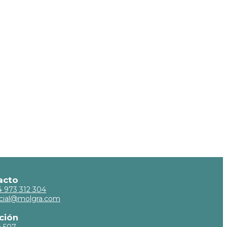
acto
34 973 312 304
cial@molgra.com
ción