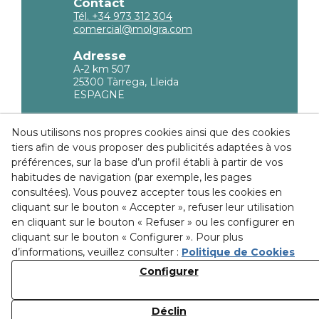
Contact
Tél. +34 973 312 304
comercial@molgra.com
Adresse
A-2 km 507
25300 Tàrrega, Lleida
ESPAGNE
Information légale
Nous utilisons nos propres cookies ainsi que des cookies
tiers afin de vous proposer des publicités adaptées à vos
Politique de confidencialité
préférences, sur la base d’un profil établi à partir de vos
Politique sur les Cookies
habitudes de navigation (par exemple, les pages
consultées). Vous pouvez accepter tous les cookies en
Conditions d'achat
cliquant sur le bouton « Accepter », refuser leur utilisation
en cliquant sur le bouton « Refuser » ou les configurer en
Ethical channel
cliquant sur le bouton « Configurer ». Pour plus
d’informations, veuillez consulter :
Politique de Cookies
Configurer
Découvrez nos
installations
Déclin