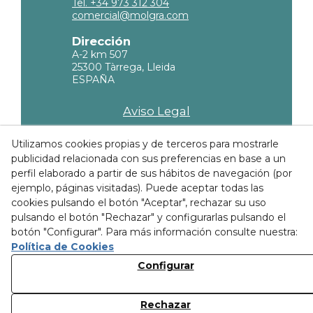
Tel. +34 973 312 304
comercial@molgra.com
Dirección
A-2 km 507
25300 Tàrrega, Lleida
ESPAÑA
Aviso Legal
Política de privacidad
Utilizamos cookies propias y de terceros para mostrarle
publicidad relacionada con sus preferencias en base a un
Política de Cookies
perfil elaborado a partir de sus hábitos de navegación (por
Condiciones de compra
ejemplo, páginas visitadas). Puede aceptar todas las
cookies pulsando el botón "Aceptar", rechazar su uso
Canal ético
pulsando el botón "Rechazar" y configurarlas pulsando el
botón "Configurar". Para más información consulte nuestra:
Política de Cookies
Descubre nuestras
Configurar
instalaciones
Rechazar