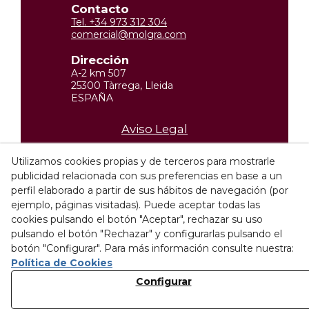
Contacto
Tel. +34 973 312 304
comercial@molgra.com
Dirección
A-2 km 507
25300 Tàrrega, Lleida
ESPAÑA
Aviso Legal
Política de privacidad
Utilizamos cookies propias y de terceros para mostrarle
publicidad relacionada con sus preferencias en base a un
Política de Cookies
perfil elaborado a partir de sus hábitos de navegación (por
Condiciones de compra
ejemplo, páginas visitadas). Puede aceptar todas las
cookies pulsando el botón "Aceptar", rechazar su uso
Canal ético
pulsando el botón "Rechazar" y configurarlas pulsando el
botón "Configurar". Para más información consulte nuestra:
Política de Cookies
Descubre nuestras
Configurar
instalaciones