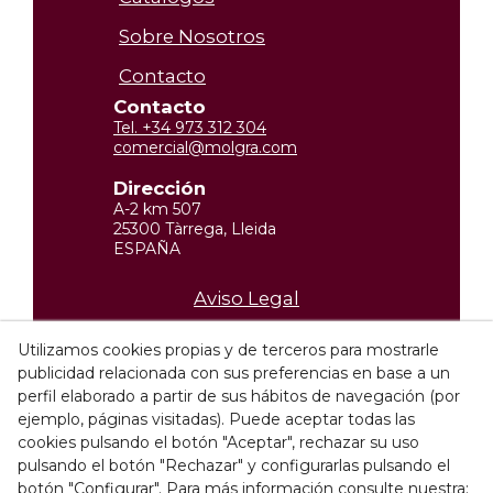
Sobre Nosotros
Contacto
Contacto
Tel. +34 973 312 304
comercial@molgra.com
Dirección
A-2 km 507
25300 Tàrrega, Lleida
ESPAÑA
Aviso Legal
Política de privacidad
Utilizamos cookies propias y de terceros para mostrarle
publicidad relacionada con sus preferencias en base a un
Política de Cookies
perfil elaborado a partir de sus hábitos de navegación (por
Condiciones de compra
ejemplo, páginas visitadas). Puede aceptar todas las
cookies pulsando el botón "Aceptar", rechazar su uso
Canal ético
pulsando el botón "Rechazar" y configurarlas pulsando el
botón "Configurar". Para más información consulte nuestra: