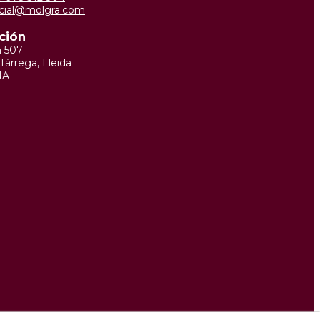
cial@molgra.com
ción
m 507
Tàrrega, Lleida
ÑA