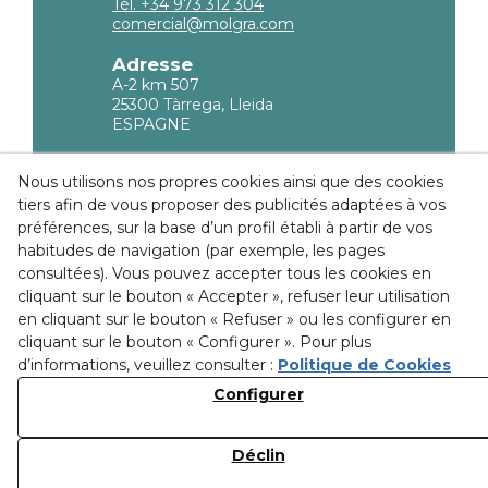
Tél. +34 973 312 304
comercial@molgra.com
Adresse
A-2 km 507
25300 Tàrrega, Lleida
ESPAGNE
Information légale
Nous utilisons nos propres cookies ainsi que des cookies
tiers afin de vous proposer des publicités adaptées à vos
Politique de confidencialité
préférences, sur la base d’un profil établi à partir de vos
Politique sur les Cookies
habitudes de navigation (par exemple, les pages
consultées). Vous pouvez accepter tous les cookies en
Conditions d'achat
cliquant sur le bouton « Accepter », refuser leur utilisation
en cliquant sur le bouton « Refuser » ou les configurer en
Ethical channel
cliquant sur le bouton « Configurer ». Pour plus
d’informations, veuillez consulter :
Politique de Cookies
Configurer
Découvrez nos
installations
Déclin