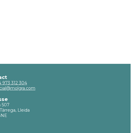
act
34 973 312 304
cial@molgra.com
sse
m 507
Tàrrega, Lleida
GNE