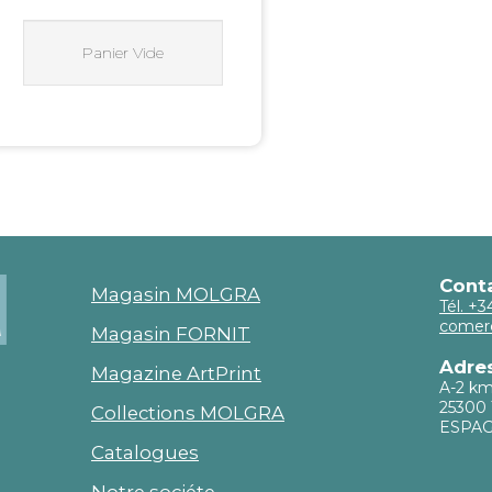
Panier Vide
Cont
Magasin MOLGRA
Tél. +
comer
Magasin FORNIT
Adre
Magazine ArtPrint
A-2 k
25300 
Collections MOLGRA
ESPA
Catalogues