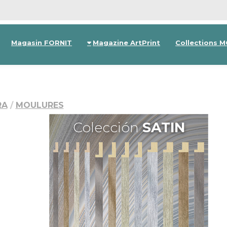
Magasin FORNIT
Magazine ArtPrint
Collections 
RA
MOULURES
Colección
SATIN