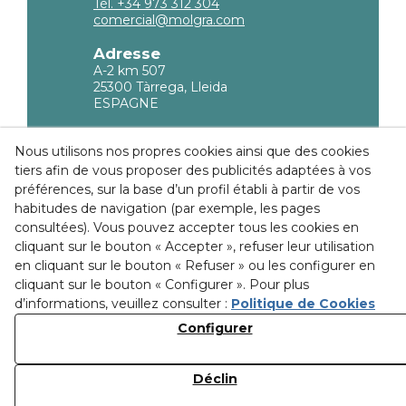
Tél. +34 973 312 304
comercial@molgra.com
Adresse
A-2 km 507
25300 Tàrrega, Lleida
ESPAGNE
Information légale
Nous utilisons nos propres cookies ainsi que des cookies
tiers afin de vous proposer des publicités adaptées à vos
Politique de confidencialité
préférences, sur la base d’un profil établi à partir de vos
Politique sur les Cookies
habitudes de navigation (par exemple, les pages
consultées). Vous pouvez accepter tous les cookies en
Conditions d'achat
cliquant sur le bouton « Accepter », refuser leur utilisation
en cliquant sur le bouton « Refuser » ou les configurer en
Ethical channel
cliquant sur le bouton « Configurer ». Pour plus
d’informations, veuillez consulter :
Politique de Cookies
Configurer
Découvrez nos
installations
Déclin