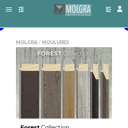
Toggl
Toggle navigation
MOLGRA
MOULURES
FOREST
Collection
Forest
Collection